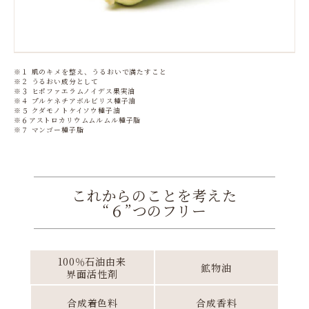
※１ 肌のキメを整え、うるおいで満たすこと
※２ うるおい成分として
※３ ヒポファエラムノイデス果実油
※４ プルケネチアボルビリス種子油
※５ クダモノトケイソウ種子油
※６アストロカリウムムルムル種子脂
※７ マンゴー種子脂
これからのことを考えた
“６”つのフリー
100％石油由来
鉱物油
界面活性剤
合成着色料
合成香料