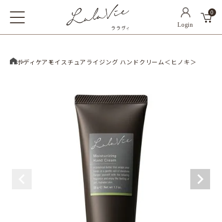
0
ホーム
ボディケア
モイスチュアライジング ハンドクリーム＜ヒノキ＞