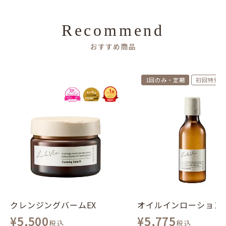
Recommend
おすすめ商品
1回のみ・定期
初回特別価
クレンジングバームEX
オイルインローションE
¥
5,500
¥
5,775
税込
税込