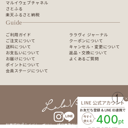
マルイウェブチャネル
さとふる
楽天ふるさと納税
Guide
ご利用ガイド
ララヴィ ジャーナル
ご注文について
クーポンについて
送料について
キャンセル・変更について
お支払いについて
返品・交換について
お届けについて
よくあるご質問
ポイントについて
会員ステージについて
×
LINE 公式アカウント
お友だち登録 & LINE ID連携で
400
今すぐ
pt
使える
利用規約
プライバシーポリシー
特定商取引法に基づく表記
企業情報