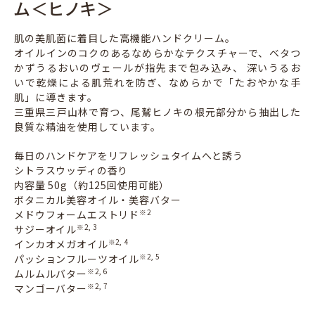
ム＜ヒノキ＞
肌の美肌菌に着目した高機能ハンドクリーム。
オイルインのコクのあるなめらかなテクスチャーで、ベタつ
かずうるおいのヴェールが指先まで包み込み、 深いうるお
いで乾燥による肌荒れを防ぎ、なめらかで「たおやかな手
肌」に導きます。
三重県三戸山林で育つ、尾鷲ヒノキの根元部分から抽出した
良質な精油を使用しています。
毎日のハンドケアをリフレッシュタイムへと誘う
シトラスウッディの香り
内容量 50g（約125回使用可能）
ボタニカル美容オイル・美容バター
メドウフォームエストリド
※2
サジーオイル
※2, 3
インカオメガオイル
※2, 4
パッションフルーツオイル
※2, 5
ムルムルバター
※2, 6
マンゴーバター
※2, 7