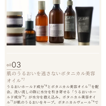
03
oil
肌のうるおいを逃さないボタニカル美容
*7
オイル
*8
*7
うるおいホールド成分
とボタニカル美容オイル
を配
合。洗い流しの際に水分を引き寄せる「うるおいホー
*8
ルド成分
」が水分を抱え込み、ボタニカル美容オイ
*7
*4
ル
が肌のうるおいをキープ。ボタニカルヴェール
で