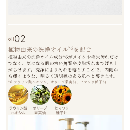
02
oil
*6
植物由来の洗浄オイル
を配合
植物由来の洗浄オイル成分*6がメイクや毛穴汚れだけ
でなく、気になる肌の古い角質や皮脂汚れまで浮き上
がらせます。洗浄により汚れを落とすことで、内側か
ら輝くような、明るく透明感のある肌へと導きます。
*6 ラウリン酸ヘキシル、オリーブ果実油、ヒマワリ種子油