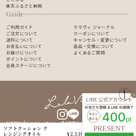
楽天ふるさと納税
Guide
ご利用ガイド
ララヴィ ジャーナル
ご注文について
クーポンについて
送料について
キャンセル・変更について
お支払いについて
返品・交換について
お届けについて
よくあるご質問
ポイントについて
会員ステージについて
×
LINE 公式アカウント
お友だち登録 & LINE ID連携で
400
今すぐ
pt
使える
利用規約
プライバシーポリシー
特定商取引法に基づく表記
企業情報
PRESENT
ソフトクッション ク
よくある質問
レンジングオイル
¥2,530
© 2026 lalavie