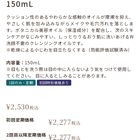
150mL
クッション性のあるやわらかな感触のオイルが摩擦を抑え、
やさしく肌を包み込みながらメイクや毛穴汚れを落としま
す。ボタニカル美容オイル（保湿成分）を配合し、次のスキ
ンケアがなじみやすい、しっとりうるおう肌に洗いあげるW
洗顔不要のクレンジングオイルです。
※乾燥による小じわを目立たなくする（効能評価試験済み）
内容量：
150ｍL
※目もとを洗う際は目の中に入らないよう気をつけて使用し
てください。 目に入るとしみることがあります。
1回のみ・定期
初回特別価格あり
¥
2,530
税込
初回定期価格
¥
2,277
税込
2回目以降定期価格
¥
2,277
税込