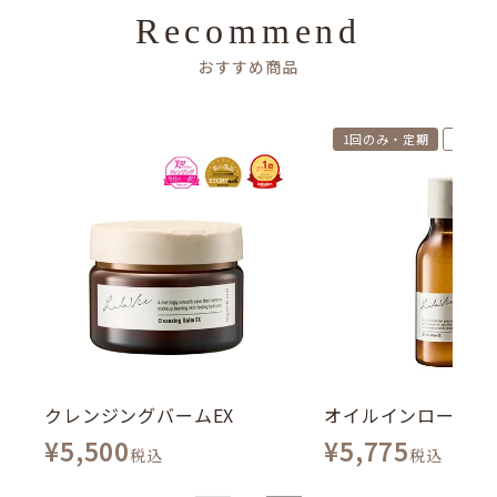
Recommend
おすすめ商品
1回のみ・定期
初回特
クレンジングバームEX
オイルインローショ
¥
5,500
¥
5,775
税込
税込