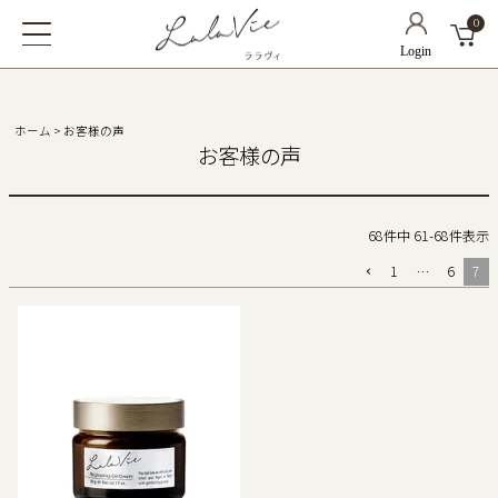
0
ホーム
お客様の声
お客様の声
68
件中
61
-
68
件表示
1
…
6
7