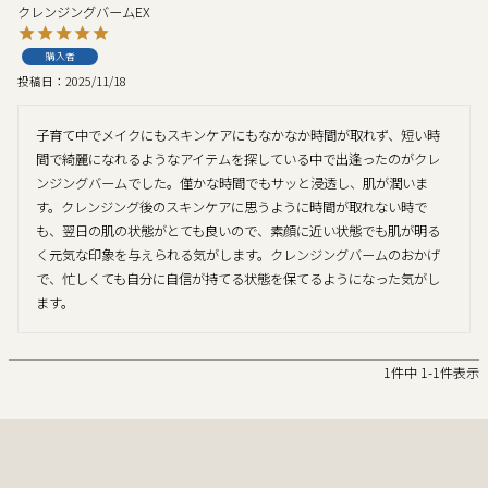
クレンジングバームEX
購入者
投稿日
2025/11/18
子育て中でメイクにもスキンケアにもなかなか時間が取れず、短い時
間で綺麗になれるようなアイテムを探している中で出逢ったのがクレ
ンジングバームでした。僅かな時間でもサッと浸透し、肌が潤いま
す。クレンジング後のスキンケアに思うように時間が取れない時で
も、翌日の肌の状態がとても良いので、素顔に近い状態でも肌が明る
く元気な印象を与えられる気がします。クレンジングバームのおかげ
で、忙しくても自分に自信が持てる状態を保てるようになった気がし
ます。
1
件中
1
-
1
件表示