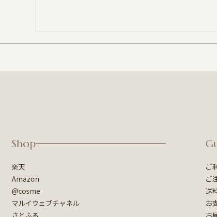
Shop
G
楽天
ご
Amazon
ご
@cosme
送
マルイウェブチャネル
お
さとふる
お