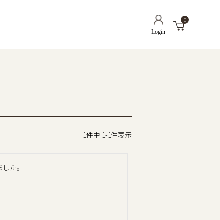
0
1
件中
1
-
1
件表示
した。
