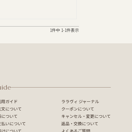
1
件中
1
-
1
件表示
uide
利用ガイド
ララヴィ ジャーナル
注文について
クーポンについて
料について
キャンセル・変更について
支払いについて
返品・交換について
届けについて
よくあるご質問