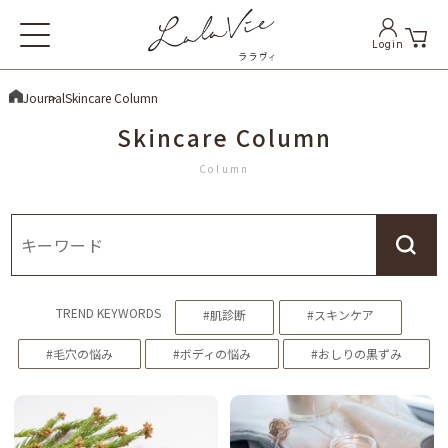
Login
Skip
Journal
Skincare Column
to
Skincare Column
content
Column
(Press
Enter)
TREND KEYWORDS
#肌診断
#スキンケア
#毛穴の悩み
#ボディの悩み
#おしりの黒ずみ