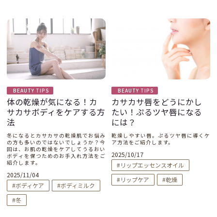
BEAUTY TIPS
BEAUTY TIPS
体の乾燥が気になる！カ
カサカサ唇をどうにかし
サカサボディをケアする方
たい！ぷるツヤ唇になる
法
には？
冬になるとカサカサの乾燥肌でお悩み
乾燥しやすい唇。ぷるツヤ唇に導くケ
の方も多いのではないでしょうか？今
ア方法をご紹介します。
回は、お肌の乾燥をケアしてうるおい
2025/10/17
ボディを保つためのお手入れ方法をご
紹介します。
リップエッセンスオイル
2025/11/04
リップケア
乾燥
ボディケア
ボディミルク
冬