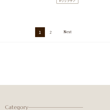
リップケア
投
1
Next
2
稿
ナ
ビ
ゲ
ー
シ
ョ
ン
Category