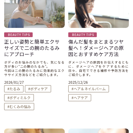
BEAUTY TIPS
BEAUTY TIPS
正しい姿勢と簡単エクサ
傷んだ髪をまとまるツヤ
サイズで二の腕のたるみ
髪へ！ダメージヘアの原
にアプローチ
因とおすすめケア方法
ボディのお悩みのなかでも、気になる
ダメージヘアの原因をお伝えするとも
方が多い“二の腕のたるみ”。
に、ダメージヘアをケアするために
今回は二の腕のたるみに効果的なエク
日々、自宅でできる補修や予防方法を
ササイズ方法などをご紹介します。
ご紹介します。
2026/01/27
2025/12/26
たるみ
ボディケア
ヘア＆ネイルバーム
ボディミルク
ヘアケア
むくみの悩み