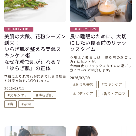
BEAUTY TIPS
BEAUTY TIPS
美肌の大敵、花粉シーズン
良い睡眠のために、大切
到来！
にしたい寝る前のリラッ
ゆらぎ肌を整える実践ス
クスタイム
キンケア術
心地よい暮らしは「寝る前の過ごし
なぜ花粉で肌が荒れる？
方」にヒントが。
今回は夜のリラックスタイムの過ごし
「ゆらぎ肌」の正体
方についてご紹介します。
花粉により肌荒れが起きてしまう理由
2026/02/09
と対策方法をご紹介します。
おうち美容
スキンケア
2026/03/11
ボディケア
香り・アロマ
スキンケア
ゆらぎ肌
春
花粉