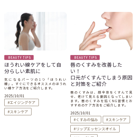
BEAUTY TIPS
BEAUTY TIPS
ほうれい線ケアをして自
唇のくすみを改善した
分らしい素肌に
い！
口元がくすんでしまう原因
気になるパーツの1つ「ほうれい
と対策をご紹介
線」。すぐにできるオススメのほうれ
い線ケア方法をご紹介します。
唇のくすみは、顔全体をくすんで見
2025/10/01
せ、老けて見える要因となってしまい
ます。唇のくすみを招くNG習慣とお
エイジングケア
すすめのケア方法をご紹介します。
スキンケア
2025/10/01
くすみの悩み
スキンケア
リップエッセンスオイル