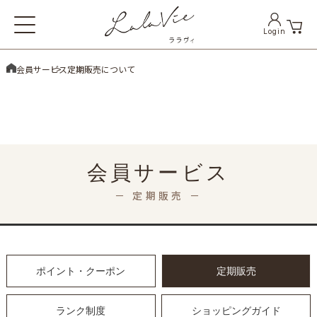
Login
Skip
会員サービス
定期販売について
to
content
(Press
Enter)
会員サービス
－ 定期販売 －
ポイント・クーポン
定期販売
ランク制度
ショッピングガイド